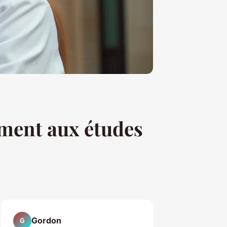
ement aux études
Gordon
G