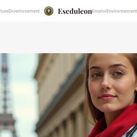
Escduleon
lture
Divertissement
Emploi
Environnement