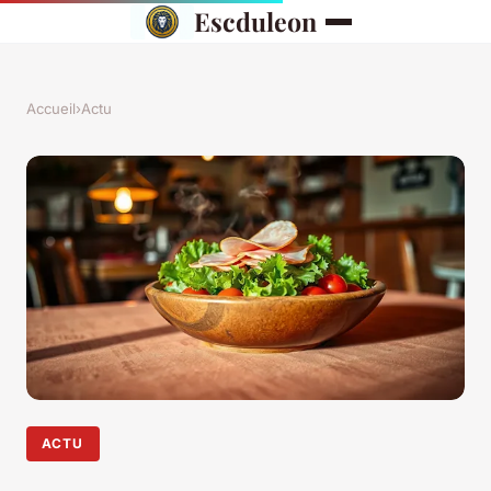
Escduleon
Accueil
›
Actu
ACTU