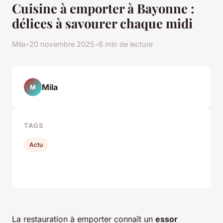
Cuisine à emporter à Bayonne :
délices à savourer chaque midi
Mila
•
20 novembre 2025
•
6 min de lecture
Mila
M
TAGS
Actu
La restauration à emporter connaît un
essor