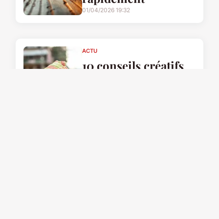
01/04/2026 19:32
ACTU
10 conseils créatifs
pour éveiller l'intérêt
des enfants à la
cuisine végétarienne
amusante et
appétissante
22 février 2025
ACTU
Accompagnement