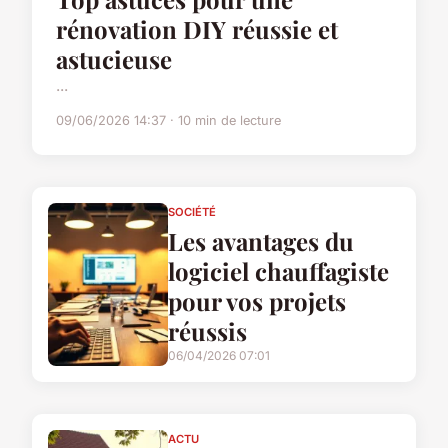
rénovation DIY réussie et
astucieuse
...
09/06/2026 14:37 · 10 min de lecture
SOCIÉTÉ
Les avantages du
logiciel chauffagiste
pour vos projets
réussis
06/04/2026 07:01
ACTU