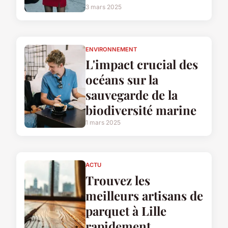
3 mars 2025
ENVIRONNEMENT
L'impact crucial des
océans sur la
sauvegarde de la
biodiversité marine
1 mars 2025
ACTU
Trouvez les
meilleurs artisans de
parquet à Lille
rapidement