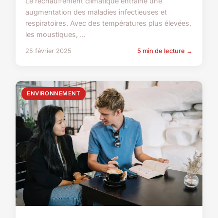
Le réchauffement climatique entraîne une
augmentation des maladies infectieuses et
respiratoires. Avec des températures plus élevées,
les moustiques, ...
25 février 2025
5 min de lecture →
ENVIRONNEMENT