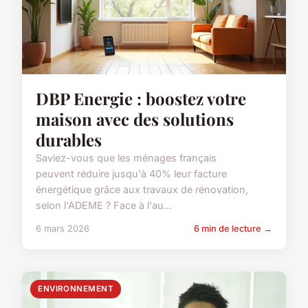
DBP Energie : boostez votre
maison avec des solutions
durables
Saviez-vous que les ménages français
peuvent réduire jusqu'à 40% leur facture
énergétique grâce aux travaux de rénovation,
selon l'ADEME ? Face à l'au...
6 mars 2026
6 min de lecture →
ENVIRONNEMENT