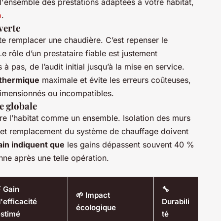
l'ensemble des prestations adaptées à votre habitat,
b
.
verte
uste remplacer une chaudière. C’est repenser le
 rôle d’un prestataire fiable est justement
pas, de l’audit initial jusqu’à la mise en service.
 thermique
maximale et évite les erreurs coûteuses,
dimensionnés ou incompatibles.
e globale
re l’habitat comme un ensemble. Isolation des murs
x, et remplacement du système de chauffage doivent
ain indiquent que
les gains dépassent souvent 40 %
e après une telle opération.
 Gain
🔧
🌱 Impact
'efficacité
Durabili
écologique
estimé
té