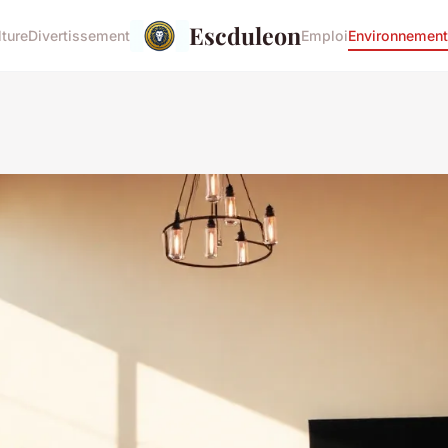
Escduleon
lture
Divertissement
Emploi
Environnement