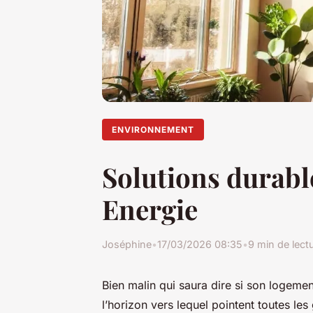
ENVIRONNEMENT
Solutions durabl
Energie
Joséphine
•
17/03/2026 08:35
•
9 min de lect
Bien malin qui saura dire si son logemen
l’horizon vers lequel pointent toutes le