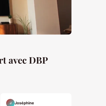
ort avec DBP
Joséphine
J