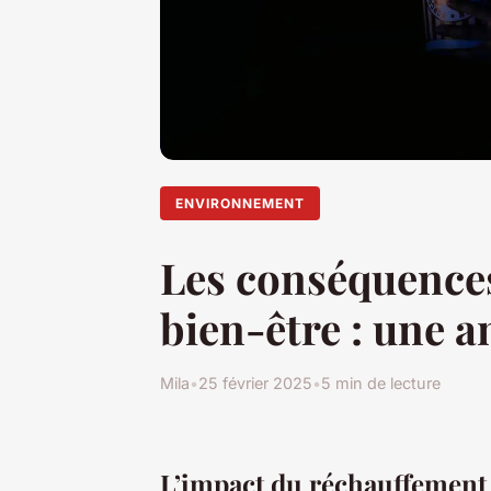
ENVIRONNEMENT
Les conséquences
bien-être : une 
Mila
•
25 février 2025
•
5 min de lecture
L’impact du réchauffement 