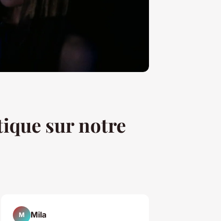
ique sur notre
Mila
M