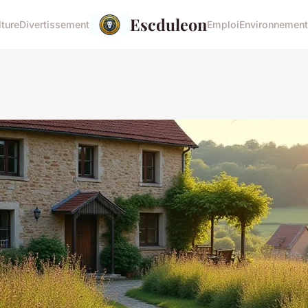
Escduleon
lture
Divertissement
Emploi
Environnement