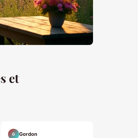
s et
Gordon
G