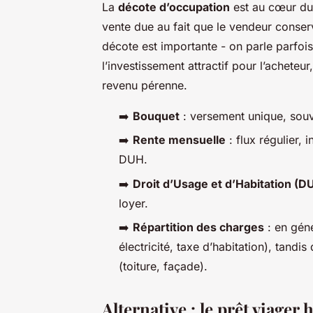
La
décote d’occupation
est au cœur du 
vente due au fait que le vendeur conserv
décote est importante - on parle parfo
l’investissement attractif pour l’achete
revenu pérenne.
➡️
Bouquet
: versement unique, souve
➡️
Rente mensuelle
: flux régulier,
DUH.
➡️
Droit d’Usage et d’Habitation (D
loyer.
➡️
Répartition des charges
: en géné
électricité, taxe d’habitation), tandi
(toiture, façade).
Alternative : le prêt viager