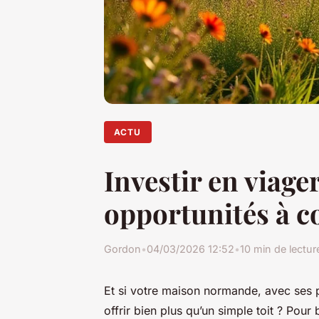
ACTU
Investir en viage
opportunités à c
Gordon
•
04/03/2026 12:52
•
10 min de lectur
Et si votre maison normande, avec ses pi
offrir bien plus qu’un simple toit ? Pou