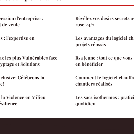
ssion d'entreprise :
Révélez vos désirs secrets a
t de vente
rose 24/7
s : l'expertise en
Les avantages du logiciel ch
projets réussis
x les plus Vulnérables face
Rsa jeune : tout ce que vous
yptage et Solutions
en bénéficier
nclusive: Célébrons la
Comment le logiciel chauffa
e!
chantiers réalisés
la Violence en Milieu
Les sacs isothermes : pratici
ésilience
quotidien