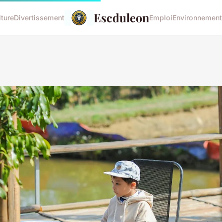
Escduleon
lture
Divertissement
Emploi
Environnement