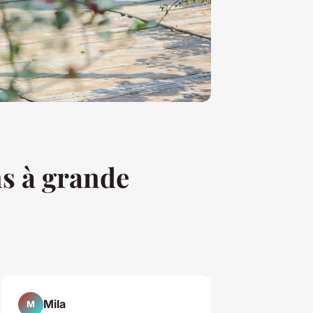
ns à grande
Mila
M